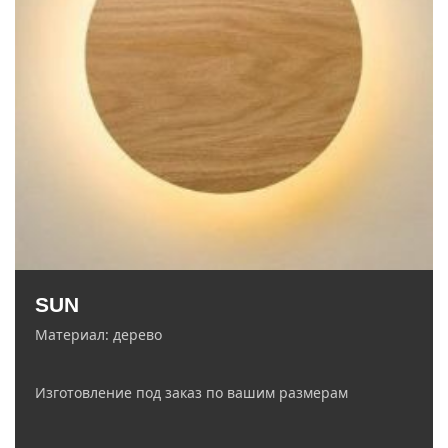
zakaz@ledelectro.ru
8 (843) 245-68-58
SUN
Материал: дерево
Изготовление под заказ по вашим размерам