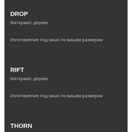
zakaz@ledelectro.ru
DROP
8 (843) 245-68-58
Материал: дерево
Изготовление под заказ по вашим размерам
info@ledelectro.ru
RIFT
+7 (927) 468-85-75
Материал: дерево
Изготовление под заказ по вашим размерам
zakaz@ledelectro.ru
THORN
8 (843) 245-68-58