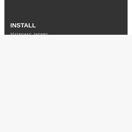
zakaz@ledelectro.ru
INSTALL
8 (843) 245-68-58
Материал: дерево
Изготовление под заказ по вашим размерам
info@ledelectro.ru
GEAR
+7 (927) 468-85-75
Материал: дерево
Изготовление под заказ по вашим размерам